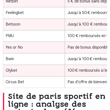
Netbet
5 € de bonus sans dépôt
Feelingbet
Jusqu’à 50 € remboursés 
Betsson
Jusqu’à 100 € remboursé 
PMU
100 € remboursés en fre
Yes or No
Pas de bonus disponible
Bwin
Jusqu’à 100 € rembour
Olybet
100 € remboursés si le 
Circus Bet
Pas d’offre de bienvenu
Site de paris sportif en
ligne : analyse des