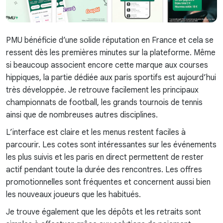
PMU bénéficie d’une solide réputation en France et cela se
ressent dès les premières minutes sur la plateforme. Même
si beaucoup associent encore cette marque aux courses
hippiques, la partie dédiée aux paris sportifs est aujourd’hui
très développée. Je retrouve facilement les principaux
championnats de football, les grands tournois de tennis
ainsi que de nombreuses autres disciplines.
L’interface est claire et les menus restent faciles à
parcourir. Les cotes sont intéressantes sur les événements
les plus suivis et les paris en direct permettent de rester
actif pendant toute la durée des rencontres. Les offres
promotionnelles sont fréquentes et concernent aussi bien
les nouveaux joueurs que les habitués.
Je trouve également que les dépôts et les retraits sont