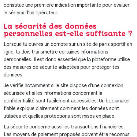
constitue une première indication importante pour évaluer
le sérieux d’un opérateur.
La sécurité des données
personnelles est-elle suffisante ?
Lorsque tu ouvres un compte sur un site de paris sportif en
ligne, tu dois transmettre certaines informations
personnelles. Il est donc essentiel que la plateforme utilise
des mesures de sécurité adaptées pour protéger tes
données.
Je vérifie notamment si le site dispose d’une connexion
sécurisée et si les informations concernant la
confidentialité sont facilement accessibles. Un bookmaker
fiable explique clairement comment les données sont
utilisées et quelles protections sont mises en place.
La sécurité concerne aussi les transactions financières.
Les moyens de paiement proposés doivent être reconnus