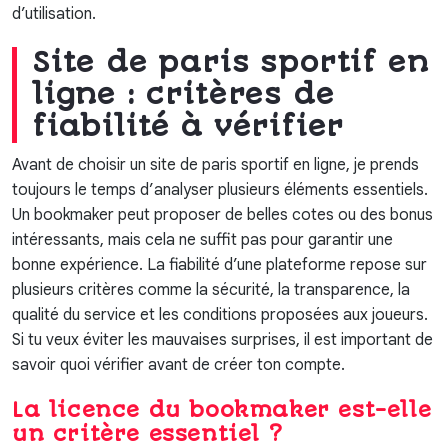
d’utilisation.
Site de paris sportif en
ligne : critères de
fiabilité à vérifier
Avant de choisir un site de paris sportif en ligne, je prends
toujours le temps d’analyser plusieurs éléments essentiels.
Un bookmaker peut proposer de belles cotes ou des bonus
intéressants, mais cela ne suffit pas pour garantir une
bonne expérience. La fiabilité d’une plateforme repose sur
plusieurs critères comme la sécurité, la transparence, la
qualité du service et les conditions proposées aux joueurs.
Si tu veux éviter les mauvaises surprises, il est important de
savoir quoi vérifier avant de créer ton compte.
La licence du bookmaker est-elle
un critère essentiel ?