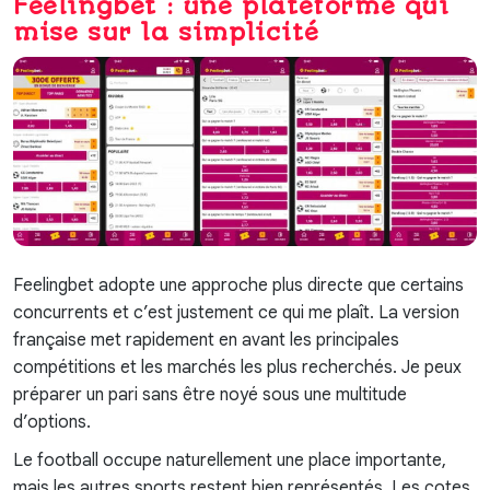
Feelingbet : une plateforme qui
mise sur la simplicité
Feelingbet adopte une approche plus directe que certains
concurrents et c’est justement ce qui me plaît. La version
française met rapidement en avant les principales
compétitions et les marchés les plus recherchés. Je peux
préparer un pari sans être noyé sous une multitude
d’options.
Le football occupe naturellement une place importante,
mais les autres sports restent bien représentés. Les cotes