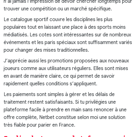
n’ai jamais l’impression de devoir chercher longtemps pour
trouver une compétition ou un marché spécifique.
Le catalogue sportif couvre les disciplines les plus
populaires tout en laissant une place à des sports moins
médiatisés. Les cotes sont intéressantes sur de nombreux
événements et les paris spéciaux sont suffisamment variés
pour changer des mises traditionnelles.
J’apprécie aussi les promotions proposées aux nouveaux
joueurs comme aux utilisateurs réguliers. Elles sont mises
en avant de manière claire, ce qui permet de savoir
rapidement quelles conditions s’appliquent.
Les paiements sont simples à gérer et les délais de
traitement restent satisfaisants. Si tu privilégies une
plateforme facile à prendre en main sans renoncer à une
offre complète, Netbet constitue selon moi une solution
très fiable pour parier en France.