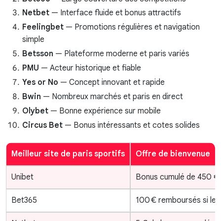
Netbet
— Interface fluide et bonus attractifs
Feelingbet
— Promotions régulières et navigation
simple
Betsson
— Plateforme moderne et paris variés
PMU
— Acteur historique et fiable
Yes or No
— Concept innovant et rapide
Bwin
— Nombreux marchés et paris en direct
Olybet
— Bonne expérience sur mobile
Circus Bet
— Bonus intéressants et cotes solides
Meilleur site de paris sportifs
Offre de bienvenue
Unibet
Bonus cumulé de 450 € su
Bet365
100 € remboursés si le 