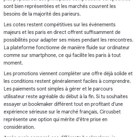
sont bien représentées et les marchés couvrent les
besoins de la majorité des parieurs.
Les cotes restent compétitives sur les événements
majeurs et les paris en direct offrent suffisamment de
possibilités pour adapter ses mises pendant les rencontres.
La plateforme fonctionne de manière fluide sur ordinateur
comme sur smartphone, ce qui facilite les paris à tout
moment.
Les promotions viennent compléter une offre déjà solide et
les conditions restent généralement faciles à comprendre.
Les paiements sont simples à gérer et le parcours
utilisateur reste agréable du début à la fin. Si tu souhaites
essayer un bookmaker différent tout en profitant d’une
expérience sérieuse sur le marché français, Circusbet
représente une option qui mérite d’être prise en
considération.