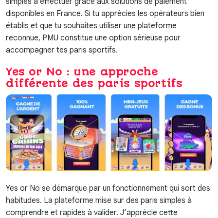
simples à effectuer grâce aux solutions de paiement
disponibles en France. Si tu apprécies les opérateurs bien
établis et que tu souhaites utiliser une plateforme
reconnue, PMU constitue une option sérieuse pour
accompagner tes paris sportifs.
Yes or No : une approche
différente des paris sportifs
Yes or No se démarque par un fonctionnement qui sort des
habitudes. La plateforme mise sur des paris simples à
comprendre et rapides à valider. J’apprécie cette