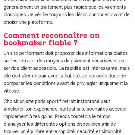
généralement un traitement plus rapide que les virements
classiques. Je vérifie toujours les délais annoncés avant de
choisir une plateforme.
Comment reconnaître un
bookmaker fiable ?
Un site performant doit proposer des informations claires
sur les retraits, des moyens de paiement sécurisés et un
service client accessible. La rapidité est intéressante, mais
elle doit aller de pair avec la fiabilité. Je conseille donc de
comparer les conditions avant de privilégier uniquement la
vitesse.
Choisir un site paris sportif retrait instantané peut
améliorer ton expérience, surtout si tu souhaites accéder
rapidement à tes gains. Prends toutefois le temps
d’analyser les différentes options disponibles afin de
trouver un équilibre entre rapidité, sécurité et simplicité