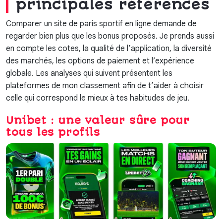
principales références
Comparer un site de paris sportif en ligne demande de
regarder bien plus que les bonus proposés. Je prends aussi
en compte les cotes, la qualité de l’application, la diversité
des marchés, les options de paiement et l’expérience
globale. Les analyses qui suivent présentent les
plateformes de mon classement afin de t’aider à choisir
celle qui correspond le mieux à tes habitudes de jeu.
Unibet : une valeur sûre pour
tous les profils