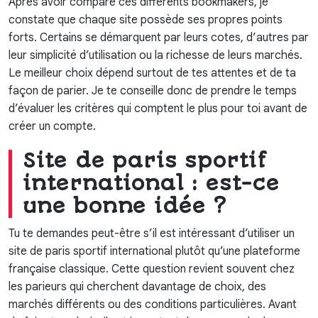
Après avoir comparé ces différents bookmakers, je
constate que chaque site possède ses propres points
forts. Certains se démarquent par leurs cotes, d’autres par
leur simplicité d’utilisation ou la richesse de leurs marchés.
Le meilleur choix dépend surtout de tes attentes et de ta
façon de parier. Je te conseille donc de prendre le temps
d’évaluer les critères qui comptent le plus pour toi avant de
créer un compte.
Site de paris sportif
international : est-ce
une bonne idée ?
Tu te demandes peut-être s’il est intéressant d’utiliser un
site de paris sportif international plutôt qu’une plateforme
française classique. Cette question revient souvent chez
les parieurs qui cherchent davantage de choix, des
marchés différents ou des conditions particulières. Avant