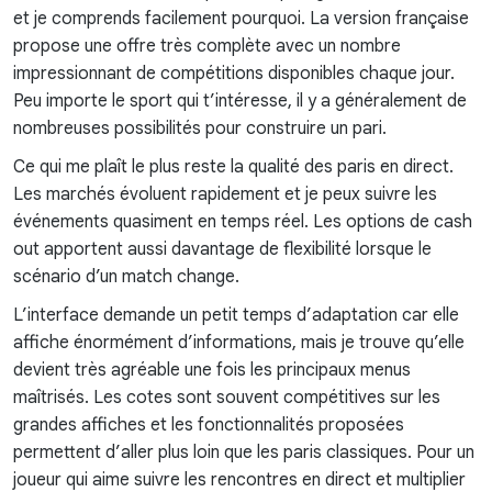
et je comprends facilement pourquoi. La version française
propose une offre très complète avec un nombre
impressionnant de compétitions disponibles chaque jour.
Peu importe le sport qui t’intéresse, il y a généralement de
nombreuses possibilités pour construire un pari.
Ce qui me plaît le plus reste la qualité des paris en direct.
Les marchés évoluent rapidement et je peux suivre les
événements quasiment en temps réel. Les options de cash
out apportent aussi davantage de flexibilité lorsque le
scénario d’un match change.
L’interface demande un petit temps d’adaptation car elle
affiche énormément d’informations, mais je trouve qu’elle
devient très agréable une fois les principaux menus
maîtrisés. Les cotes sont souvent compétitives sur les
grandes affiches et les fonctionnalités proposées
permettent d’aller plus loin que les paris classiques. Pour un
joueur qui aime suivre les rencontres en direct et multiplier