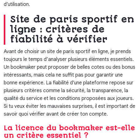
d’utilisation.
Site de paris sportif en
ligne : critères de
fiabilité à vérifier
Avant de choisir un site de paris sportif en ligne, je prends
toujours le temps d’analyser plusieurs éléments essentiels.
Un bookmaker peut proposer de belles cotes ou des bonus
intéressants, mais cela ne suffit pas pour garantir une
bonne expérience. La fiabilité d’une plateforme repose sur
plusieurs critères comme la sécurité, la transparence, la
qualité du service et les conditions proposées aux joueurs.
Si tu veux éviter les mauvaises surprises, il est important de
savoir quoi vérifier avant de créer ton compte.
La licence du bookmaker est-elle
un critère essentiel ?