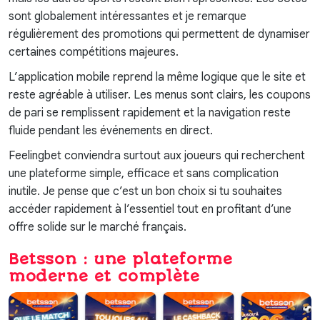
sont globalement intéressantes et je remarque
régulièrement des promotions qui permettent de dynamiser
certaines compétitions majeures.
L’application mobile reprend la même logique que le site et
reste agréable à utiliser. Les menus sont clairs, les coupons
de pari se remplissent rapidement et la navigation reste
fluide pendant les événements en direct.
Feelingbet conviendra surtout aux joueurs qui recherchent
une plateforme simple, efficace et sans complication
inutile. Je pense que c’est un bon choix si tu souhaites
accéder rapidement à l’essentiel tout en profitant d’une
offre solide sur le marché français.
Betsson : une plateforme
moderne et complète