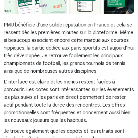
PMU bénéficie d’une solide réputation en France et cela se
ressent dès les premières minutes sur la plateforme. Même
si beaucoup associent encore cette marque aux courses
hippiques, la partie dédiée aux paris sportifs est aujourd’hui
très développée. Je retrouve facilement les principaux
championnats de football, les grands tournois de tennis
ainsi que de nombreuses autres disciplines.
L’interface est claire et les menus restent faciles à
parcourir. Les cotes sont intéressantes sur les événements
les plus suivis et les paris en direct permettent de rester
actif pendant toute la durée des rencontres. Les offres
promotionnelles sont fréquentes et concernent aussi bien
les nouveaux joueurs que les habitués.
Je trouve également que les dépôts et les retraits sont