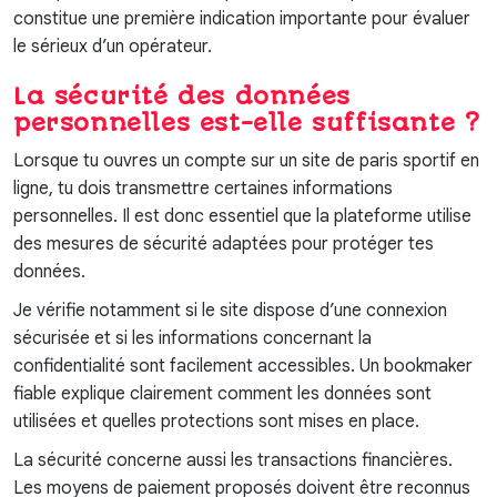
constitue une première indication importante pour évaluer
le sérieux d’un opérateur.
La sécurité des données
personnelles est-elle suffisante ?
Lorsque tu ouvres un compte sur un site de paris sportif en
ligne, tu dois transmettre certaines informations
personnelles. Il est donc essentiel que la plateforme utilise
des mesures de sécurité adaptées pour protéger tes
données.
Je vérifie notamment si le site dispose d’une connexion
sécurisée et si les informations concernant la
confidentialité sont facilement accessibles. Un bookmaker
fiable explique clairement comment les données sont
utilisées et quelles protections sont mises en place.
La sécurité concerne aussi les transactions financières.
Les moyens de paiement proposés doivent être reconnus