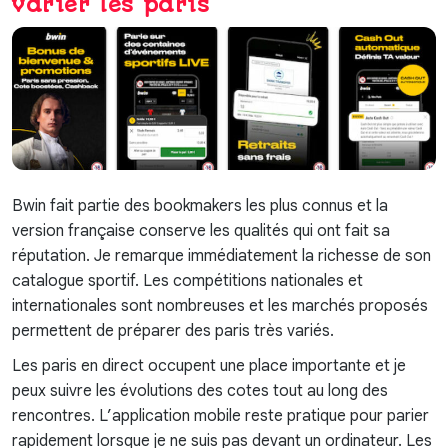
varier les paris
Bwin fait partie des bookmakers les plus connus et la
version française conserve les qualités qui ont fait sa
réputation. Je remarque immédiatement la richesse de son
catalogue sportif. Les compétitions nationales et
internationales sont nombreuses et les marchés proposés
permettent de préparer des paris très variés.
Les paris en direct occupent une place importante et je
peux suivre les évolutions des cotes tout au long des
rencontres. L’application mobile reste pratique pour parier
rapidement lorsque je ne suis pas devant un ordinateur. Les