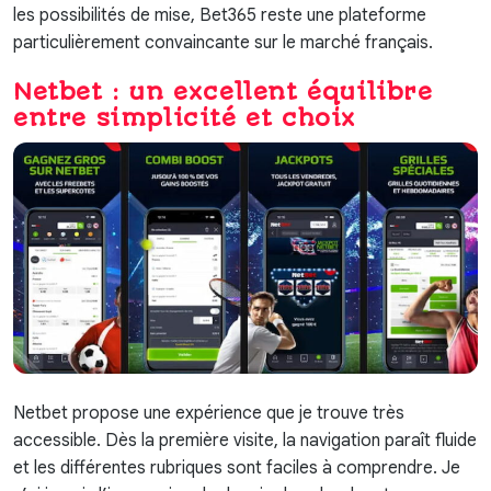
les possibilités de mise, Bet365 reste une plateforme
particulièrement convaincante sur le marché français.
Netbet : un excellent équilibre
entre simplicité et choix
Netbet propose une expérience que je trouve très
accessible. Dès la première visite, la navigation paraît fluide
et les différentes rubriques sont faciles à comprendre. Je