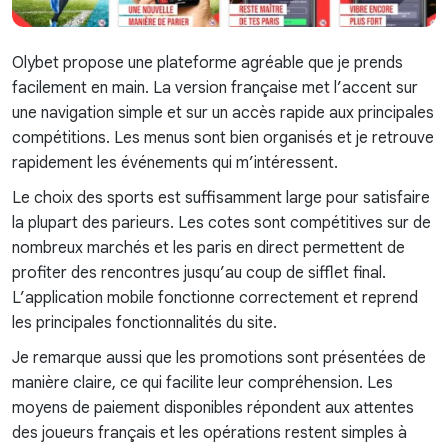
Olybet propose une plateforme agréable que je prends
facilement en main. La version française met l’accent sur
une navigation simple et sur un accès rapide aux principales
compétitions. Les menus sont bien organisés et je retrouve
rapidement les événements qui m’intéressent.
Le choix des sports est suffisamment large pour satisfaire
la plupart des parieurs. Les cotes sont compétitives sur de
nombreux marchés et les paris en direct permettent de
profiter des rencontres jusqu’au coup de sifflet final.
L’application mobile fonctionne correctement et reprend
les principales fonctionnalités du site.
Je remarque aussi que les promotions sont présentées de
manière claire, ce qui facilite leur compréhension. Les
moyens de paiement disponibles répondent aux attentes
des joueurs français et les opérations restent simples à