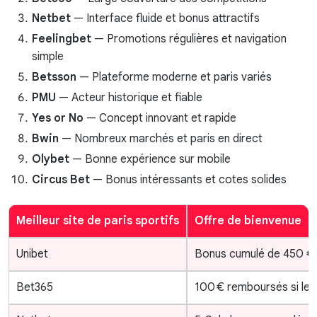
Netbet
— Interface fluide et bonus attractifs
Feelingbet
— Promotions régulières et navigation
simple
Betsson
— Plateforme moderne et paris variés
PMU
— Acteur historique et fiable
Yes or No
— Concept innovant et rapide
Bwin
— Nombreux marchés et paris en direct
Olybet
— Bonne expérience sur mobile
Circus Bet
— Bonus intéressants et cotes solides
Meilleur site de paris sportifs
Offre de bienvenue
Unibet
Bonus cumulé de 450 € su
Bet365
100 € remboursés si le 