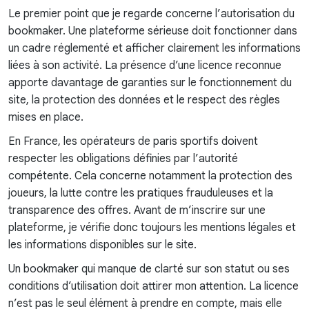
Le premier point que je regarde concerne l’autorisation du
bookmaker. Une plateforme sérieuse doit fonctionner dans
un cadre réglementé et afficher clairement les informations
liées à son activité. La présence d’une licence reconnue
apporte davantage de garanties sur le fonctionnement du
site, la protection des données et le respect des règles
mises en place.
En France, les opérateurs de paris sportifs doivent
respecter les obligations définies par l’autorité
compétente. Cela concerne notamment la protection des
joueurs, la lutte contre les pratiques frauduleuses et la
transparence des offres. Avant de m’inscrire sur une
plateforme, je vérifie donc toujours les mentions légales et
les informations disponibles sur le site.
Un bookmaker qui manque de clarté sur son statut ou ses
conditions d’utilisation doit attirer mon attention. La licence
n’est pas le seul élément à prendre en compte, mais elle