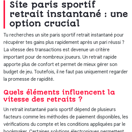
Site paris sportif
retrait instantané : une
option crucial
Tu recherches un site paris sportif retrait instantané pour
récupérer tes gains plus rapidement après un pari réussi ?
La vitesse des transactions est devenue un critère
important pour de nombreux joueurs. Un retrait rapide
apporte plus de confort et permet de mieux gérer son
budget de jeu. Toutefois, il ne faut pas uniquement regarder
la promesse de rapidité.
Quels éléments influencent la
vitesse des retraits ?
Un retrait instantané paris sportif dépend de plusieurs
facteurs comme les méthodes de paiement disponibles, les
vérifications du compte et les conditions appliquées par le
bookmaker. Certaines solutions électroniques permettent