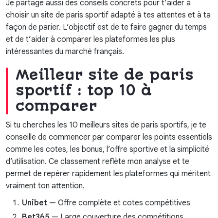
Je partage aussi des conseils concrets pour t’aider à
choisir un site de paris sportif adapté à tes attentes et à ta
façon de parier. L’objectif est de te faire gagner du temps
et de t’aider à comparer les plateformes les plus
intéressantes du marché français.
Meilleur site de paris
sportif : top 10 à
comparer
Si tu cherches les 10 meilleurs sites de paris sportifs, je te
conseille de commencer par comparer les points essentiels
comme les cotes, les bonus, l’offre sportive et la simplicité
d’utilisation. Ce classement reflète mon analyse et te
permet de repérer rapidement les plateformes qui méritent
vraiment ton attention.
Unibet
— Offre complète et cotes compétitives
Bet365
— Large couverture des compétitions