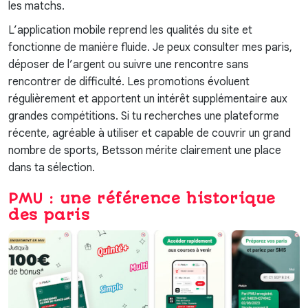
les matchs.
L’application mobile reprend les qualités du site et
fonctionne de manière fluide. Je peux consulter mes paris,
déposer de l’argent ou suivre une rencontre sans
rencontrer de difficulté. Les promotions évoluent
régulièrement et apportent un intérêt supplémentaire aux
grandes compétitions. Si tu recherches une plateforme
récente, agréable à utiliser et capable de couvrir un grand
nombre de sports, Betsson mérite clairement une place
dans ta sélection.
PMU : une référence historique
des paris