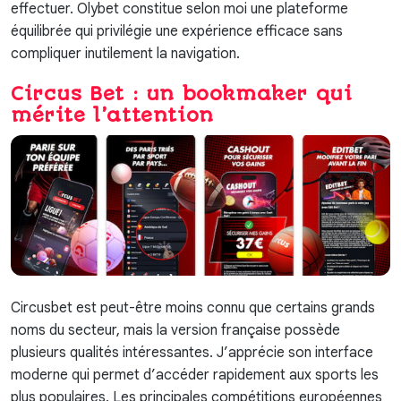
effectuer. Olybet constitue selon moi une plateforme
équilibrée qui privilégie une expérience efficace sans
compliquer inutilement la navigation.
Circus Bet : un bookmaker qui
mérite l’attention
Circusbet est peut-être moins connu que certains grands
noms du secteur, mais la version française possède
plusieurs qualités intéressantes. J’apprécie son interface
moderne qui permet d’accéder rapidement aux sports les
plus populaires. Les principales compétitions européennes